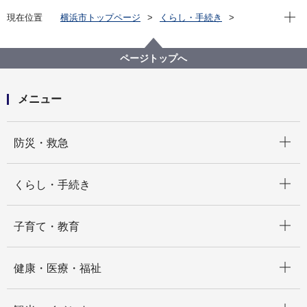
現在位
現在位置
横浜市トップページ
くらし・手続き
まちづくり・環境
農地・農作物
地産地消の取組「買う・味わう」
よこはまで作られる農畜産物
ページトップへ
藤又 琢(旭区上白根町)
メニュー
開く
防災・救急
開く
くらし・手続き
開く
子育て・教育
開く
健康・医療・福祉
開く