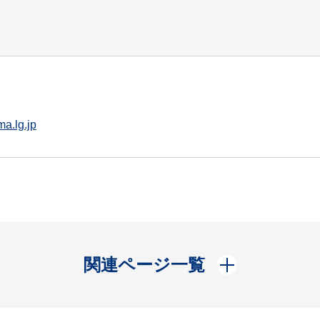
a.lg.jp
開く
関連ページ一覧