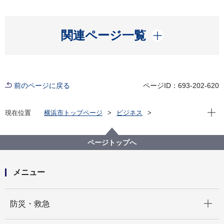
開く
関連ページ一覧
前のページに戻る
ページID：693-202-620
現在位
現在位置
横浜市トップページ
ビジネス
中小企業支援
技能職振興
横浜マイスター紹介
横浜マイスター選考委員会
ページトップへ
メニュー
開く
防災・救急