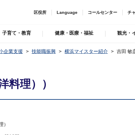
区役所
Language
コールセンター
チ
子育て・教育
健康・医療・福祉
観光・
小企業支援
技能職振興
横浜マイスター紹介
吉田 敏
西洋料理））
理）