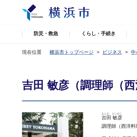
防災・救急
くらし・手続き
現在位置
横浜市トップページ
ビジネス
中
吉田 敏彦（調理師（
よしだ としひこ
吉田 敏彦
調理師（西洋料