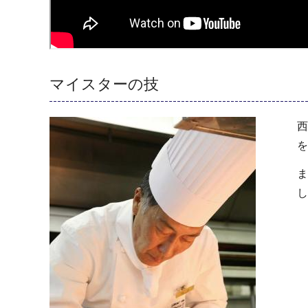
マイスターの技
西
を
ま
し