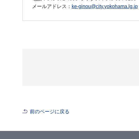
メールアドレス：
ke-ginou@city.yokohama.lg.jp
前のページに戻る