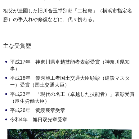
祖父が造園した旧川合玉堂別邸「二松庵」（横浜市指定名
勝）の手入れや修復などに、代々携わる。
主な受賞歴
平成17年 神奈川県卓越技能者表彰受賞（神奈川県知
事）
平成18年 優秀施工者国土交通大臣顕彰（建設マスタ
ー）受賞（国土交通大臣）
平成23年 「現代の名工（卓越した技能者）」表彰受賞
（厚生労働大臣）
平成26年 黄綬褒章受章
令和4年 旭日双光章受章