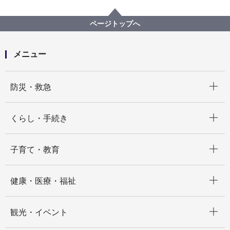
中小企業支援
技能職振興
横浜マイスター紹介
大胡周一郎マイスター（造園）
ページトップへ
メニュー
開く
防災・救急
開く
くらし・手続き
開く
子育て・教育
開く
健康・医療・福祉
開く
観光・イベント