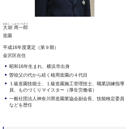
おおご しゅういちろう
大胡 周一郎
造園
平成16年度選定（第９期）
金沢区在住
昭和16年生まれ、横浜市出身
曽祖父の代から続く植周造園の４代目
１級造園技能士、１級造園施工管理技士、職業訓練指導
員、ものづくりマイスター（厚生労働省）
一般社団法人神奈川県造園業協会副会長、技能検定委員
などを歴任