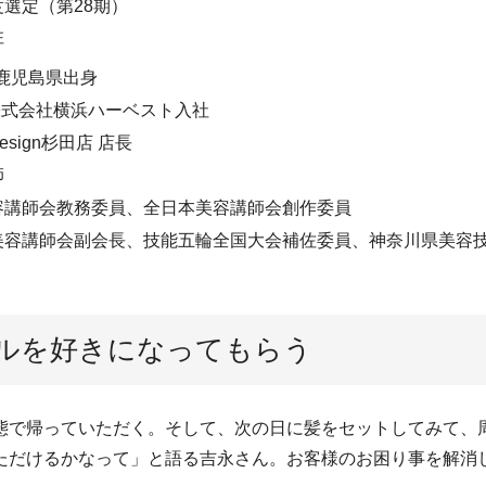
選定（第28期）
住
 鹿児島県出身
株式会社横浜ハーベスト入社
rdesign杉田店 店長
師
容講師会教務委員、全日本美容講師会創作委員
美容講師会副会長、技能五輪全国大会補佐委員、神奈川県美容
ルを好きになってもらう
態で帰っていただく。そして、次の日に髪をセットしてみて、
ただけるかなって」と語る吉永さん。お客様のお困り事を解消