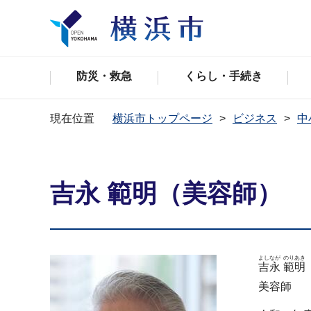
防災・救急
くらし・手続き
現在位置
横浜市トップページ
ビジネス
中
吉永 範明（美容師）
よしなが
のりあき
吉永
範明
美容師