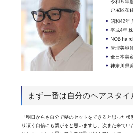
令和５年度
戸塚区在
昭和42年
平成4年 
NOB hai
管理美容
全日本美
神奈川県
まず一番は自分のヘアスタイ
「明日からも自分で髪のセットをできると思った状
り凄く自信にも繋がると思いますし、次また来てい