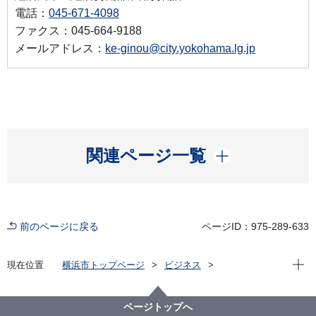
電話：
045-671-4098
ファクス：045-664-9188
メールアドレス：
ke-ginou@city.yokohama.lg.jp
開く
関連ページ一覧
前のページに戻る
ページID：975-289-633
現在位
現在位置
横浜市トップページ
ビジネス
中小企業支援
技能職振興
横浜マイスター紹介
高橋 豊（型枠大工）
ページトップへ