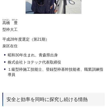
たかはし ゆたか
高橋 豊
型枠大工
平成28年度選定（第21期）
泉区在住
昭和30年生まれ、青森県出身
株式会社トヨテック代表取締役
１級型枠施工技能士、登録型枠基幹技能者、職業訓練指
導員
安全と効率を同時に探究し続ける情熱