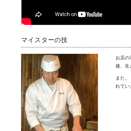
マイスターの技
お店の
後、生
また、
れてい