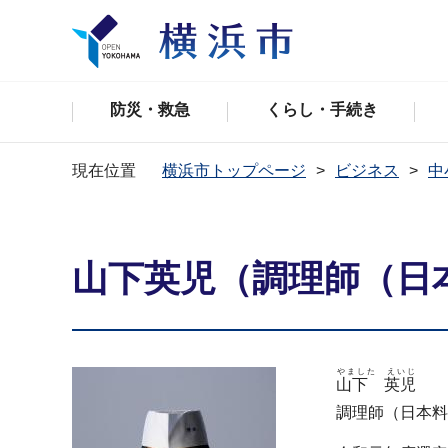
防災・救急
くらし・手続き
現在位置
横浜市トップページ
ビジネス
中
山下英児（調理師（日
やました えいじ
山下 英児
調理師（日本料