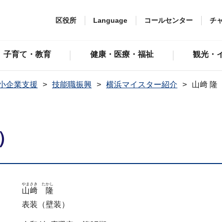
区役所
Language
コールセンター
チ
子育て・教育
健康・医療・福祉
観光・
小企業支援
技能職振興
横浜マイスター紹介
山﨑 隆
）
やまさき たかし
山﨑 隆
表装（壁装）