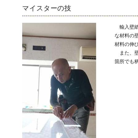
マイスターの技
輸入壁紙
な材料の
材料の伸
また、壁
箇所でも