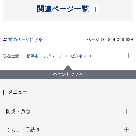
開く
関連ページ一覧
前のページに戻る
ページID：944-069-829
現在位
現在位置
横浜市トップページ
ビジネス
中小企業支援
技能職振興
横浜マイスター紹介
中丸 正通（調理師（寿司料理））
ページトップへ
メニュー
開く
防災・救急
開く
くらし・手続き