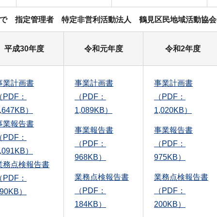
日まで 指定管理者 特定非営利活動法人 鶴見区民地域活動協会
平成30年度
令和元年度
令和2年度
事業計画書
事業計画書
事業計画書
（PDF：
（PDF：
（PDF：
,647KB）
1,089KB）
1,020KB）
事業報告書
事業報告書
事業報告書
（PDF：
（PDF：
（PDF：
,091KB）
968KB）
975KB）
業務点検報告書
業務点検報告書
業務点検報告書
（PDF：
（PDF：
（PDF：
190KB）
184KB）
200KB）