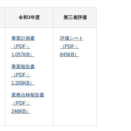
令和3年度
第三者評価
事業計画書
評価シート
（PDF：
（PDF：
1,057KB）
845KB）
事業報告書
（PDF：
1,205KB）
業務点検報告書
（PDF：
246KB）