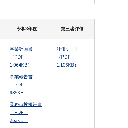
令和3年度
第三者評価
事業計画書
評価シート
（PDF：
（PDF：
1,064KB）
1,106KB）
事業報告書
（PDF：
935KB）
業務点検報告書
（PDF：
263KB）