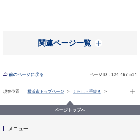
開く
関連ページ一覧
前のページに戻る
ページID：124-467-514
現在位
現在位置
横浜市トップページ
くらし・手続き
戸籍・税・保険
税金
ページトップへ
メニュー