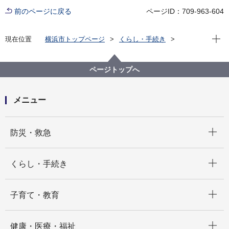
前のページに戻る
ページID：709-963-604
現在位
現在位置
横浜市トップページ
くらし・手続き
戸籍・税・保険
税金
市税の証明
各税証明の申請方法
ページトップへ
メニュー
開く
防災・救急
開く
くらし・手続き
開く
子育て・教育
開く
健康・医療・福祉