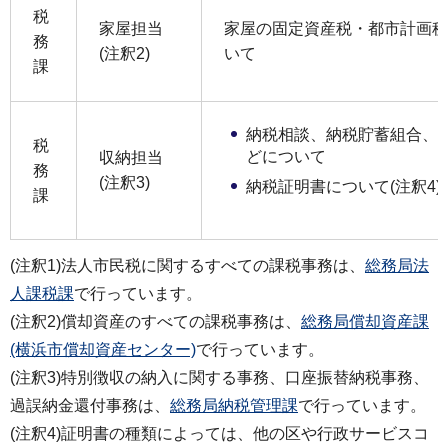
税
家屋担当
家屋の固定資産税・都市計画税
務
(注釈2)
いて
課
納税相談、納税貯蓄組合、
税
どについて
収納担当
務
(注釈3)
納税証明書について(注釈4)
課
(注釈1)法人市民税に関するすべての課税事務は、
総務局法
人課税課
で行っています。
(注釈2)償却資産のすべての課税事務は、
総務局償却資産課
(横浜市償却資産センター)
で行っています。
(注釈3)特別徴収の納入に関する事務、口座振替納税事務、
過誤納金還付事務は、
総務局納税管理課
で行っています。
(注釈4)証明書の種類によっては、他の区や行政サービスコ