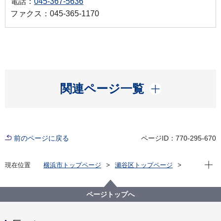
電話：
045-367-5636
ファクス：045-365-1170
開く
関連ページ一覧
前のページに戻る
ページID：770-295-670
現在位
現在位置
横浜市トップページ
瀬谷区トップページ
くらし・手続き
住まい・暮らし
市民相談
税務相談
ページトップへ