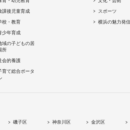
保育・幼児教育
文化・芸術
放課後児童育成
スポーツ
学校・教育
横浜の魅力発
青少年育成
地域の子どもの居
場所
社会的養護
子育て総合ポータ
ル
磯子区
神奈川区
金沢区