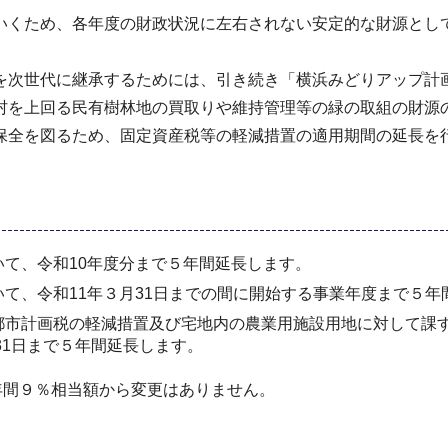
くため、各年度の財政状況に左右されない安定的な財源として
代に継承するためには、引き続き「横浜みどりアップ計画 [20
村を上回る民有樹林地の買取りや維持管理等の緑の取組の財源
全を図るため、固定資産税等の軽減措置の適用期間の延長を
て、令和10年度分まで５年間延長します。
て、令和11年３月31日までの間に開始する事業年度まで５年
都市計画税の軽減措置及び宅地内の農業用施設用地に対して課
31日まで５年間延長します。
間９％相当額から変更はありません。