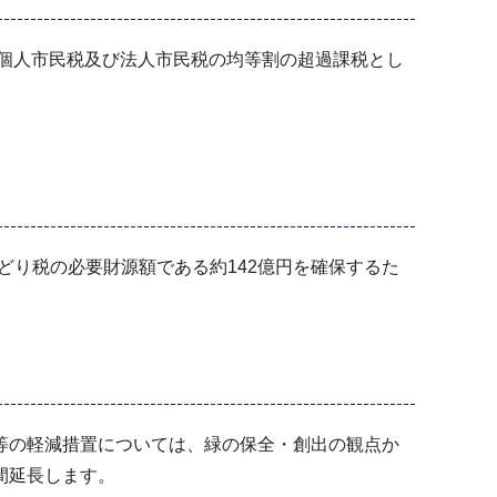
個人市民税及び法人市民税の均等割の超過課税とし
みどり税の必要財源額である約142億円を確保するた
等の軽減措置については、緑の保全・創出の観点か
間延長します。