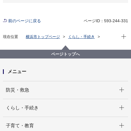
前のページに戻る
ページID：593-244-331
現在位
現在位置
横浜市トップページ
くらし・手続き
戸籍・税・保険
税金
事業者向け情報
横浜市の市税（事業者向け）
入湯税
ページトップへ
メニュー
開く
防災・救急
開く
くらし・手続き
開く
子育て・教育