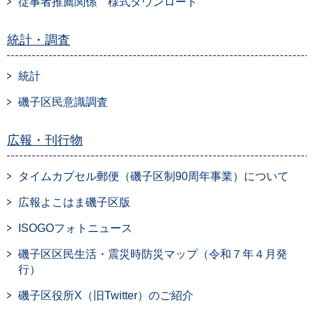
従事者推薦関係 様式ダウンロード
統計・調査
統計
磯子区民意識調査
広報・刊行物
タイムカプセル郵便（磯子区制90周年事業）について
広報よこはま磯子区版
ISOGOフォトニュース
磯子区区民生活・震災時防災マップ（令和７年４月発
行）
磯子区役所X（旧Twitter）のご紹介