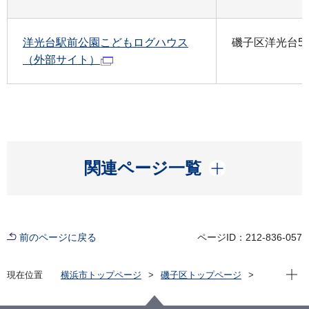
洋光台駅前公園こどもログハウス
磯子区洋光台5-
（外部サイト）
開く
関連ページ一覧
前のページに戻る
ページID：212-836-057
現在位
現在位置
横浜市トップページ
磯子区トップページ
窓口・施設
区民利用施設
地区センター、コミュニティハウス、こどもログハウ