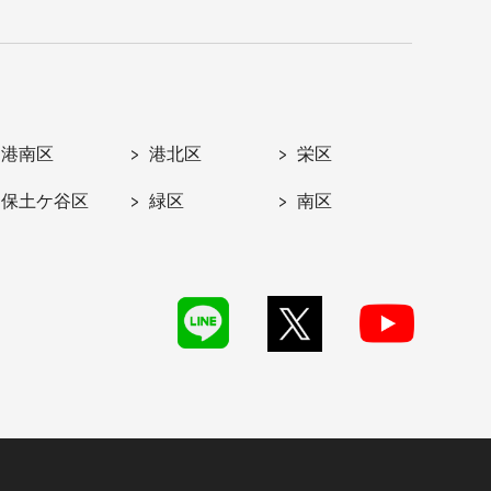
港南区
港北区
栄区
保土ケ谷区
緑区
南区