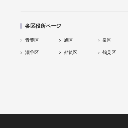
各区役所ページ
青葉区
旭区
泉区
瀬谷区
都筑区
鶴見区