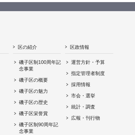
区の紹介
区政情報
磯子区制100周年記
運営方針・予算
念事業
指定管理者制度
磯子区の概要
採用情報
磯子区の魅力
市会・選挙
磯子区の歴史
統計・調査
磯子区栄誉賞
広報・刊行物
磯子区制90周年記
念事業