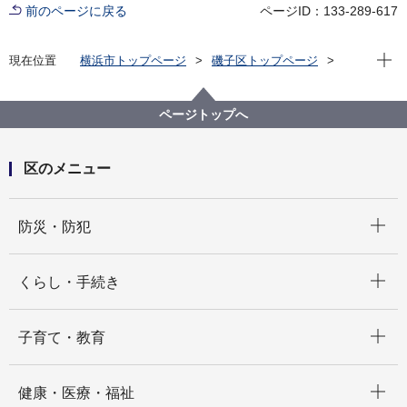
前のページに戻る
ページID：133-289-617
現在位
現在位置
横浜市トップページ
磯子区トップページ
区の紹介
磯子区の魅力
堀割川の魅力づくり
ページトップへ
区のメニュー
開く
防災・防犯
開く
くらし・手続き
開く
子育て・教育
開く
健康・医療・福祉