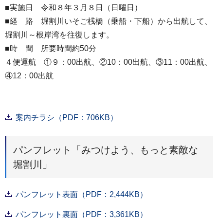
■実施日 令和８年３月８日（日曜日）
■経 路 堀割川いそご桟橋（乗船・下船）から出航して、
堀割川～根岸湾を往復します。
■時 間 所要時間約50分
４便運航 ①９：00出航、②10：00出航、③11：00出航、
④12：00出航
案内チラシ（PDF：706KB）
パンフレット「みつけよう、もっと素敵な
堀割川」
パンフレット表面（PDF：2,444KB）
パンフレット裏面（PDF：3,361KB）