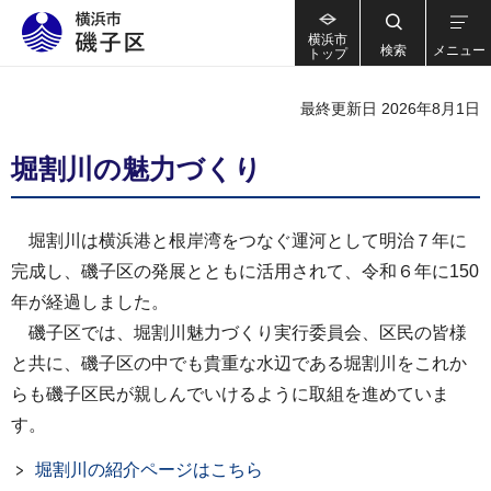
横浜市
検索
メニュー
トップ
最終更新日 2026年8月1日
堀割川の魅力づくり
堀割川は横浜港と根岸湾をつなぐ運河として明治７年に
完成し、磯子区の発展とともに活用されて、令和６年に150
年が経過しました。
磯子区では、堀割川魅力づくり実行委員会、区民の皆様
と共に、磯子区の中でも貴重な水辺である堀割川をこれか
らも磯子区民が親しんでいけるように取組を進めていま
す。
堀割川の紹介ページはこちら