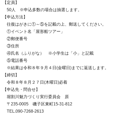
【定員】
50人 ※申込多数の場合は抽選します。
【申込方法】
往復はがきに①～⑤を記載の上、郵送してください。
①イベント名「屋形船ツアー」
②郵便番号
③住所
④氏名（ふりがな） ※小学生は「小」と記載
⑤電話番号
※結果は令和８年９月４日(金曜日)までに返送します。
【締切】
令和８年８月２７日(木曜日)必着
【申込先・問合せ】
堀割川魅力づくり実行委員会 原
〒235-0005 磯子区東町15-31-812
TEL.090-7268-2613