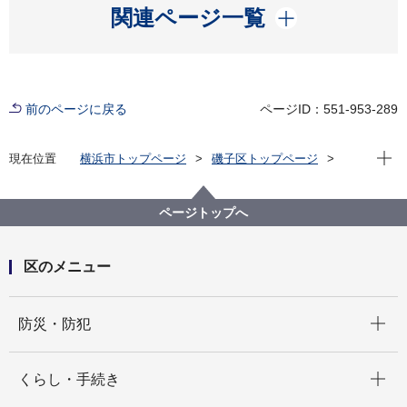
開く
関連ページ一覧
前のページに戻る
ページID：551-953-289
現在位
現在位置
横浜市トップページ
磯子区トップページ
区の紹介
磯子区の魅力
磯子の逸品
ページトップへ
区のメニュー
開く
防災・防犯
開く
くらし・手続き