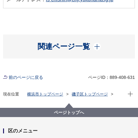
開く
関連ページ一覧
前のページに戻る
ページID：889-408-631
現在位
現在位置
横浜市トップページ
磯子区トップページ
子育て・教育
青少年育成
磯子区青少年育成協議会
ページトップへ
区のメニュー