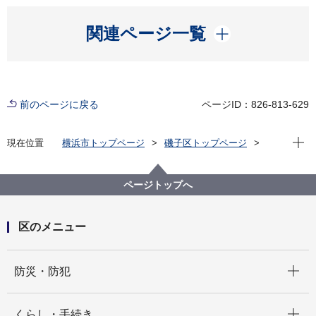
開く
関連ページ一覧
前のページに戻る
ページID：826-813-629
現在位
現在位置
横浜市トップページ
磯子区トップページ
子育て・教育
青少年育成
青少年指導員
ページトップへ
区のメニュー
開く
防災・防犯
開く
くらし・手続き