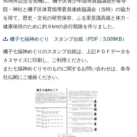
50周年記念を契機に、磯子区青少年指導員協議会が各寺
院・神社と磯子区体育指導委員連絡協議会（当時）の協力
を得て、歴史・文化の研究保存、ふる里意識高揚と体力・
健康保持のために約９kmの歩行順路を作りました。
磯子七福神めぐり スタンプ台紙（PDF：3,009KB）
磯子七福神めぐりのスタンプ台紙は、上記ＰＤＦデータを
Ａ３サイズに印刷し、ご利用ください。
また七福神めぐりそのものに関するお問い合わせは、各寺
社仏閣にご連絡ください。