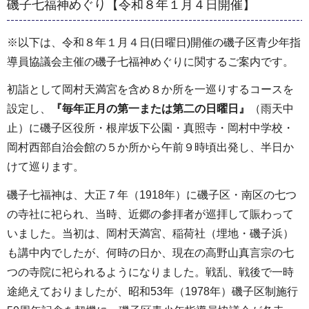
磯子七福神めぐり【令和８年１月４日開催】
※以下は、令和８年１月４日(日曜日)開催の磯子区青少年指
導員協議会主催の磯子七福神めぐりに関するご案内です。
初詣として岡村天満宮を含め８か所を一巡りするコースを
設定し、
『毎年正月の第一または第二の日曜日』
（雨天中
止）に磯子区役所・根岸坂下公園・真照寺・岡村中学校・
岡村西部自治会館の５か所から午前９時頃出発し、半日か
けて巡ります。
磯子七福神は、大正７年（1918年）に磯子区・南区の七つ
の寺社に祀られ、当時、近郷の参拝者が巡拝して賑わって
いました。当初は、岡村天満宮、稲荷社（埋地・磯子浜）
も講中内でしたが、何時の日か、現在の高野山真言宗の七
つの寺院に祀られるようになりました。戦乱、戦後で一時
途絶えておりましたが、昭和53年（1978年）磯子区制施行