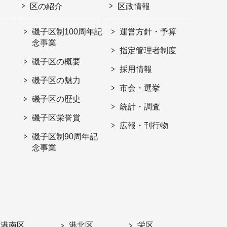
区の紹介
区政情報
磯子区制100周年記
運営方針・予算
念事業
指定管理者制度
磯子区の概要
採用情報
磯子区の魅力
市会・選挙
磯子区の歴史
統計・調査
磯子区栄誉賞
広報・刊行物
磯子区制90周年記
念事業
港南区
港北区
栄区