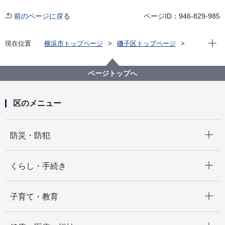
前のページに戻る
ページID：946-829-985
現在位
現在位置
横浜市トップページ
磯子区トップページ
区の紹介
磯子区の概要
磯子区のシンボルマーク、区の木・区の花デザインマ
ーク
ページトップへ
区のメニュー
開く
防災・防犯
開く
くらし・手続き
開く
子育て・教育
開く