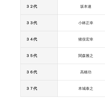
３２代
坂本連
３３代
小林正幸
３４代
猪俣宏幸
３５代
関森雅之
３６代
高橋功
３７代
本城泰之