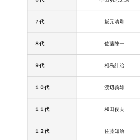
７代
坂元清剛
８代
佐藤陳一
９代
相島計冶
１０代
渡辺義雄
１１代
和田俊夫
１２代
佐藤知治