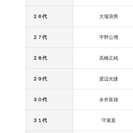
２６代
大場浪男
２７代
宇野公博
２８代
高橋正純
２９代
渡辺光捷
３０代
永井富雄
３１代
守屋直