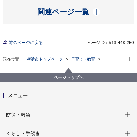
開く
関連ページ一覧
前のページに戻る
ページID：513-448-250
現在位
現在位置
横浜市トップページ
子育て・教育
親子の健康・福祉
健診・保健指導
健診・診査
妊婦健康診査
ページトップへ
メニュー
開く
防災・救急
開く
くらし・手続き