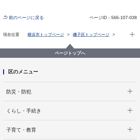
前のページに戻る
ページID：566-107-038
現在位
現在位置
横浜市トップページ
磯子区トップページ
区政情報
市会・選挙
横浜市磯子区選挙管理委員会 会議録要旨
ページトップへ
区のメニュー
開く
防災・防犯
開く
くらし・手続き
開く
子育て・教育