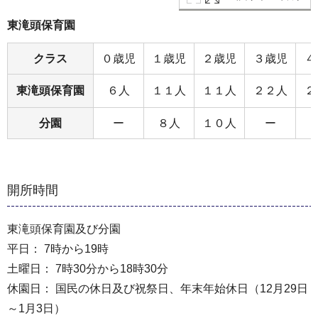
東滝頭保育園
クラス
０歳児
１歳児
２歳児
３歳児
４
東滝頭保育園
６人
１１人
１１人
２２人
２
分園
ー
８人
１０人
ー
開所時間
東滝頭保育園及び分園
平日： 7時から19時
土曜日： 7時30分から18時30分
休園日： 国民の休日及び祝祭日、年末年始休日（12月29日
～1月3日）