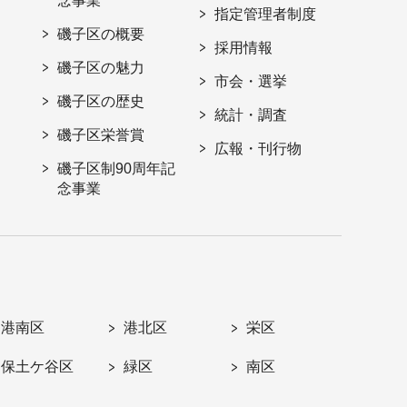
念事業
指定管理者制度
磯子区の概要
採用情報
磯子区の魅力
市会・選挙
磯子区の歴史
統計・調査
磯子区栄誉賞
広報・刊行物
磯子区制90周年記
念事業
港南区
港北区
栄区
保土ケ谷区
緑区
南区