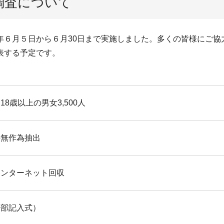
調査について
年６月５日から６月30日まで実施しました。多くの皆様にご協
表する予定です。
8歳以上の男女3,500人
の無作為抽出
インターネット回収
一部記入式）