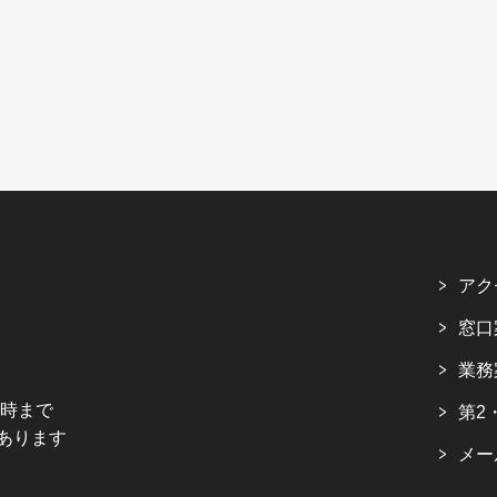
アク
窓口
業務
5時まで
第2
あります
メー