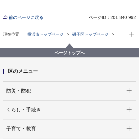
前のページに戻る
ページID：201-840-992
現在位
現在位置
横浜市トップページ
磯子区トップページ
区政情報
採用情報
【磯子区】会計年度任用職員（保育所スタッフ：日額
職）令和８年度登録制度のご案内
ページトップへ
区のメニュー
開く
防災・防犯
開く
くらし・手続き
開く
子育て・教育