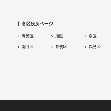
各区役所ページ
青葉区
旭区
泉区
瀬谷区
都筑区
鶴見区