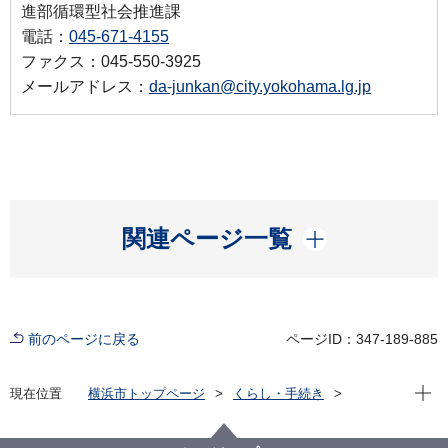
進部循環型社会推進課
電話：
045-671-4155
ファクス：045-550-3925
メールアドレス：
da-junkan@city.yokohama.lg.jp
開く
関連ページ一覧
前のページに戻る
ページID：347-189-885
現在位
現在位置
横浜市トップページ
くらし・手続き
まちづくり・環境
温暖化対策
各種取組
脱炭素まちづくり地区事業の事業者公募について