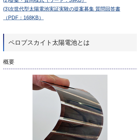
(2)提案・質問様式（ワード：39KB）
(3)次世代型太陽電池実証実験の提案募集 質問回答書
（PDF：168KB）
ペロブスカイト太陽電池とは
概要