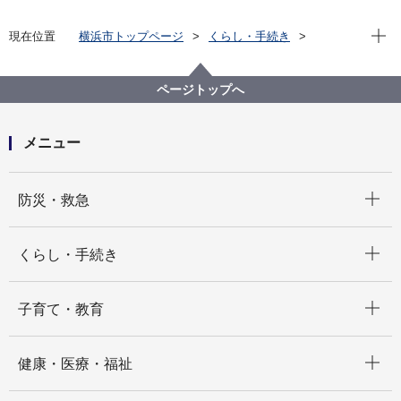
現在位
現在位置
横浜市トップページ
くらし・手続き
まちづくり・環境
温暖化対策
各種取組
次世代型太陽電池
ページトップへ
メニュー
開く
防災・救急
開く
くらし・手続き
開く
子育て・教育
開く
健康・医療・福祉