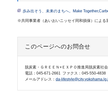
歩み出そう、未来のまちへ。Make Together,Carb
※共同事業者（あいおいニッセイ同和損保）による
このページへのお問合せ
脱炭素・ＧＲＥＥＮ×ＥＸＰＯ推進局脱炭素社
電話：045-671-2661
ファクス：045-550-4838
メールアドレス：
da-lifestyle@city.yokohama.lg.