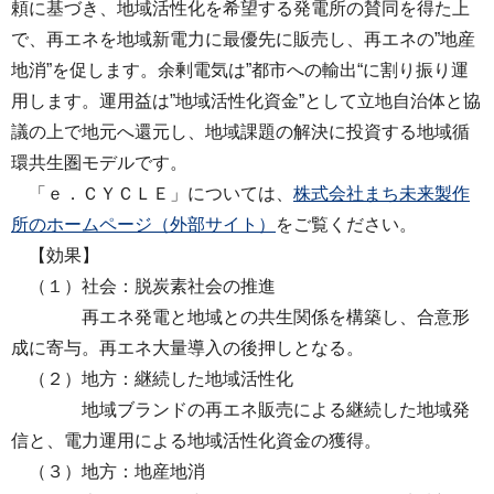
頼に基づき、地域活性化を希望する発電所の賛同を得た上
で、再エネを地域新電力に最優先に販売し、再エネの”地産
地消”を促します。余剰電気は”都市への輸出“に割り振り運
用します。運用益は”地域活性化資金”として立地自治体と協
議の上で地元へ還元し、地域課題の解決に投資する地域循
環共生圏モデルです。
「ｅ．ＣＹＣＬＥ」については、
株式会社まち未来製作
所のホームページ（外部サイト）
をご覧ください。
【効果】
（１）社会：脱炭素社会の推進
再エネ発電と地域との共生関係を構築し、合意形
成に寄与。再エネ大量導入の後押しとなる。
（２）地方：継続した地域活性化
地域ブランドの再エネ販売による継続した地域発
信と、電力運用による地域活性化資金の獲得。
（３）地方：地産地消