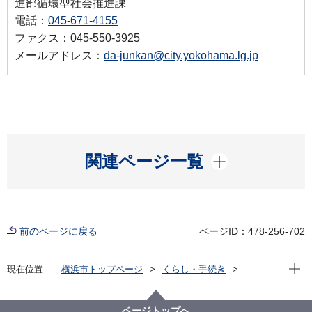
進部循環型社会推進課
電話：
045-671-4155
ファクス：045-550-3925
メールアドレス：
da-junkan@city.yokohama.lg.jp
開く
関連ページ一覧
前のページに戻る
ページID：478-256-702
現在位
現在位置
横浜市トップページ
くらし・手続き
まちづくり・環境
温暖化対策
各種取組
連携先自治体の再エネ発電由来電気の市内供給に関す
る実証事業
ページトップへ