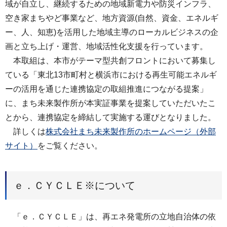
域が自立し、継続するための地域新電力や防災インフラ、
空き家まちやど事業など、地方資源(自然、資金、エネルギ
ー、人、知恵)を活用した地域主導のローカルビジネスの企
画と立ち上げ・運営、地域活性化支援を行っています。
本取組は、本市がテーマ型共創フロントにおいて募集し
ている「東北13市町村と横浜市における再生可能エネルギ
ーの活用を通じた連携協定の取組推進につながる提案」
に、まち未来製作所が本実証事業を提案していただいたこ
とから、連携協定を締結して実施する運びとなりました。
詳しくは
株式会社まち未来製作所のホームページ（外部
サイト）
をご覧ください。
ｅ．ＣＹＣＬＥ※について
「ｅ．ＣＹＣＬＥ」は、再エネ発電所の立地自治体の依