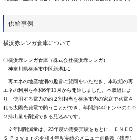
供給事例
横浜赤レンガ倉庫について
〇横浜赤レンガ倉庫（株式会社横浜赤レンガ）
神奈川県横浜市中区新港1-1
再エネの地産地消の趣旨に賛同をいただき、本取組の再
エネの利用を令和6年11月から開始しました。本取組によ
り、使用する電力の約２割相当を横浜市内の家庭で発電さ
れる太陽光発電で賄うことができ、年間約440トン※のＣＯ
２排出量を削減できる見込みです。
※年間削減量は、23年度の需要実績をもとに、ＥＮＥО
Ｓ Ｐｏｗｅｒの令和４年度実績のメニュー別係数（残差）