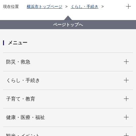
現在位
現在位置
横浜市トップページ
くらし・手続き
まちづくり・環境
温暖化対策
各種取組
ご家庭の太陽光余剰電力を活用した再エネの地産地消
に向けた取組
ページトップへ
メニュー
開く
防災・救急
開く
くらし・手続き
開く
子育て・教育
開く
健康・医療・福祉
開く
観光・イベント