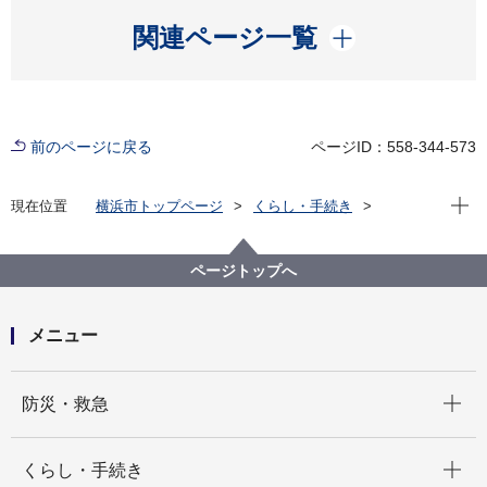
開く
関連ページ一覧
前のページに戻る
ページID：558-344-573
現在位
現在位置
横浜市トップページ
くらし・手続き
まちづくり・環境
温暖化対策
横浜市脱炭素ポータルサイト
ページトップへ
メニュー
開く
防災・救急
開く
くらし・手続き