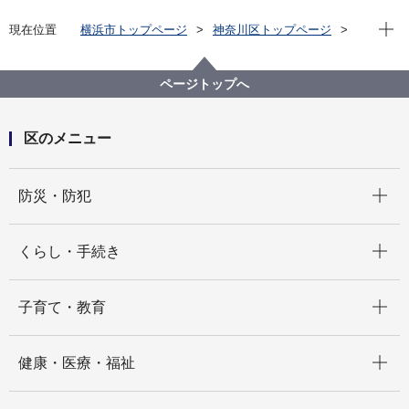
現在位
現在位置
横浜市トップページ
神奈川区トップページ
くらし・手続き
まちづくり・環境
土木事務所
公園
神奈川区内の公園一覧
滝の川せせらぎ緑道（たきのがわせせらぎりょくど
ページトップへ
う）
区のメニュー
開く
防災・防犯
開く
くらし・手続き
開く
子育て・教育
開く
健康・医療・福祉
開く