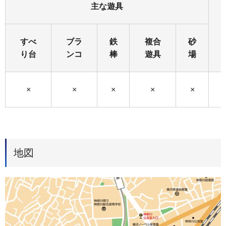
主な遊具
すべ
ブラ
鉄
複合
砂
り台
ンコ
棒
遊具
場
×
×
×
×
×
地図