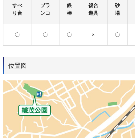
すべ
ブラ
鉄
複合
砂
り台
ンコ
棒
遊具
場
〇
〇
〇
×
〇
位置図