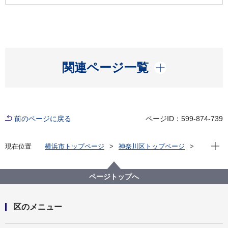
開く
関連ページ一覧
前のページに戻る
ページID：599-874-739
現在位
現在位置
横浜市トップページ
神奈川区トップページ
くらし・手続き
まちづくり・環境
土木事務所
公園
神奈川区内の公園一覧
織茂公園（おりもこうえん）
ページトップへ
区のメニュー