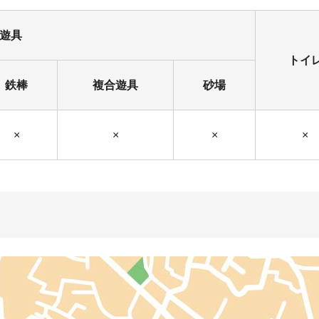
遊具
トイ
鉄棒
複合遊具
砂場
×
×
×
×