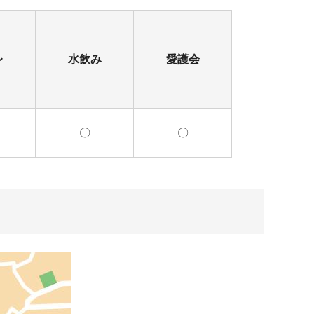
レ
水飲み
愛護会
〇
〇