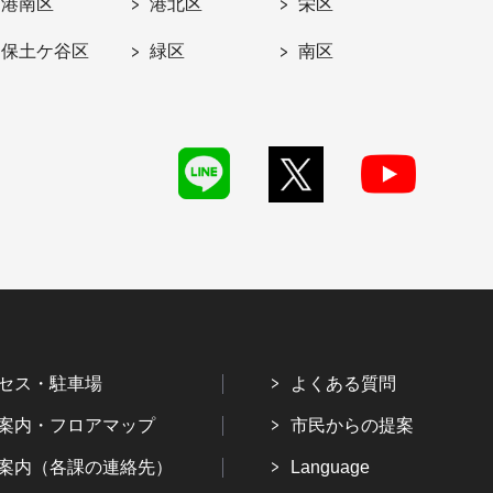
港南区
港北区
栄区
保土ケ谷区
緑区
南区
セス・駐車場
よくある質問
案内・フロアマップ
市民からの提案
案内（各課の連絡先）
Language