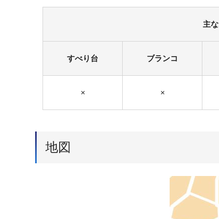
主な
すべり台
ブランコ
×
×
地図