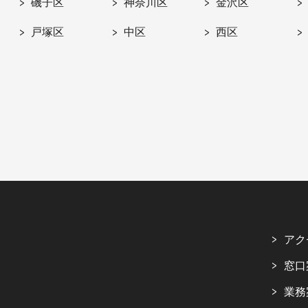
磯子区
神奈川区
金沢区
戸塚区
中区
西区
アク
窓口
業務