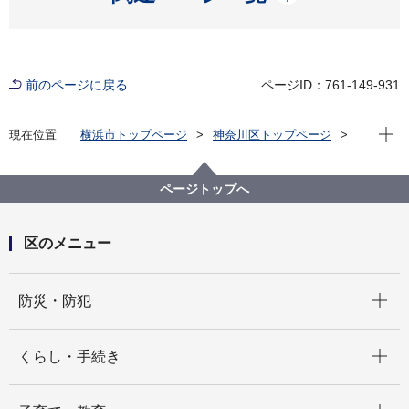
前のページに戻る
ページID：761-149-931
現在位
現在位置
横浜市トップページ
神奈川区トップページ
くらし・手続き
まちづくり・環境
土木事務所
公園
神奈川区内の公園一覧
白幡南町第二公園（しらはたみなみちょうだいにこう
ページトップへ
えん）
区のメニュー
開く
防災・防犯
開く
くらし・手続き
開く