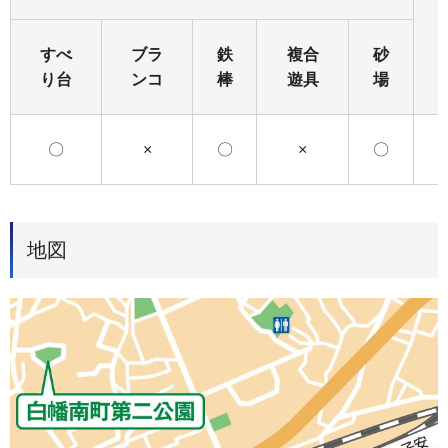
すべ
ブラ
鉄
複合
砂
り台
ンコ
棒
遊具
場
〇
×
〇
×
〇
地図