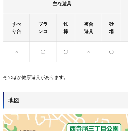
主な遊具
すべ
ブラ
鉄
複合
砂
り台
ンコ
棒
遊具
場
×
〇
〇
×
〇
そのほか健康遊具があります。
地図