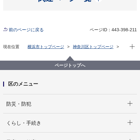
前のページに戻る
ページID：443-398-211
現在位
現在位置
横浜市トップページ
神奈川区トップページ
くらし・手続き
まちづくり・環境
土木事務所
公園
神奈川区内の公園一覧
西寺尾三丁目公園（にしてらおさんちょうめこうえ
ページトップへ
ん）
区のメニュー
開く
防災・防犯
開く
くらし・手続き
開く