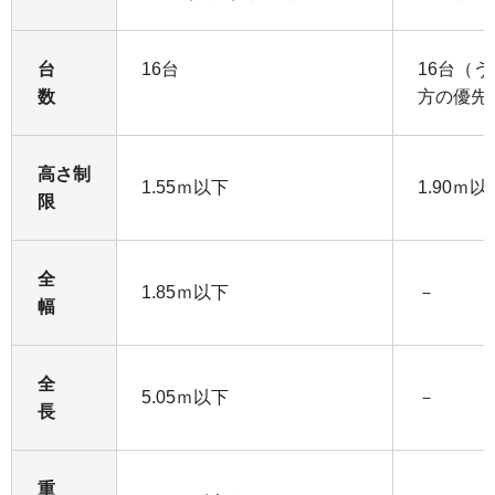
台
16台
16台（
数
方の優先
高さ制
1.55ｍ以下
1.9
限
全
1.85ｍ以下
－
幅
全
5.05ｍ以下
－
長
重