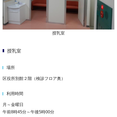
授乳室
授乳室
場所
区役所別館２階（検診フロア奥）
利用時間
月～金曜日
午前8時45分～午後5時00分