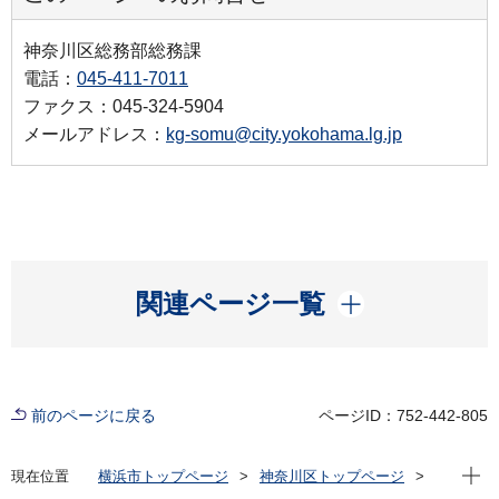
神奈川区総務部総務課
電話：
045-411-7011
ファクス：045-324-5904
メールアドレス：
kg-somu@city.yokohama.lg.jp
開く
関連ページ一覧
前のページに戻る
ページID：752-442-805
現在位
現在位置
横浜市トップページ
神奈川区トップページ
窓口・施設
区役所窓口
区役所案内