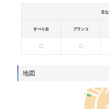
主な
すべり台
ブランコ
〇
〇
地図