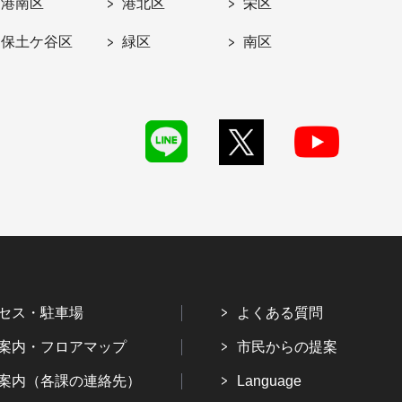
港南区
港北区
栄区
保土ケ谷区
緑区
南区
セス・駐車場
よくある質問
案内・フロアマップ
市民からの提案
案内（各課の連絡先）
Language