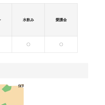
レ
水飲み
愛護会
〇
〇