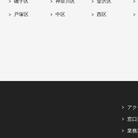
磯子区
神奈川区
金沢区
戸塚区
中区
西区
アク
窓口
業務