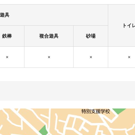
遊具
トイ
鉄棒
複合遊具
砂場
×
×
×
×