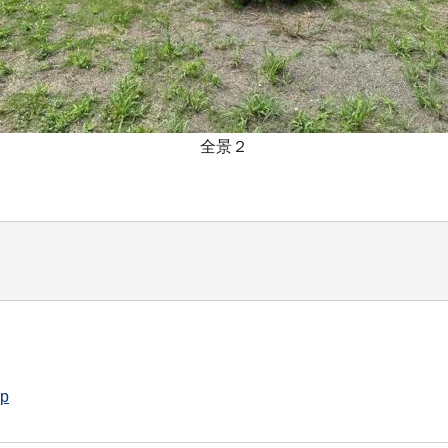
全景２
jp