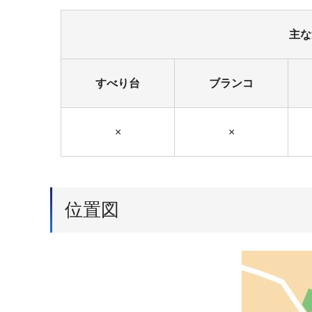
主な
すべり台
ブランコ
×
×
位置図