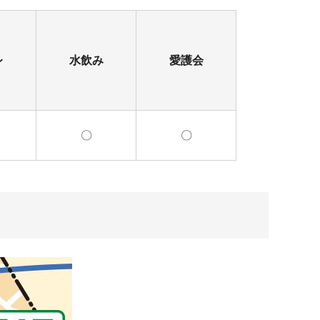
レ
水飲み
愛護会
〇
〇