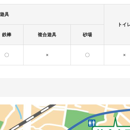
遊具
トイ
鉄棒
複合遊具
砂場
〇
×
〇
×