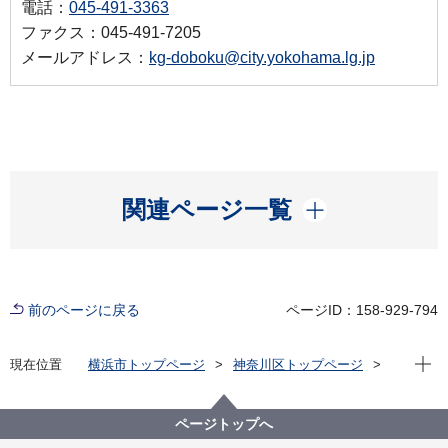
電話：
045-491-3363
ファクス：045-491-7205
メールアドレス：
kg-doboku@city.yokohama.lg.jp
開く
関連ページ一覧
前のページに戻る
ページID：158-929-794
現在位
現在位置
横浜市トップページ
神奈川区トップページ
くらし・手続き
まちづくり・環境
土木事務所
公園
神奈川区内の公園一覧
西寺尾の丘公園（にしてらおのおかこうえん）
ページトップへ