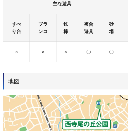
主な遊具
すべ
ブラ
鉄
複合
砂
り台
ンコ
棒
遊具
場
×
×
×
〇
〇
地図