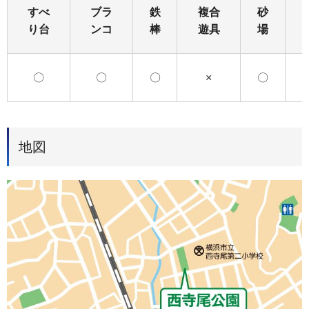
すべ
ブラ
鉄
複合
砂
り台
ンコ
棒
遊具
場
〇
〇
〇
×
〇
地図