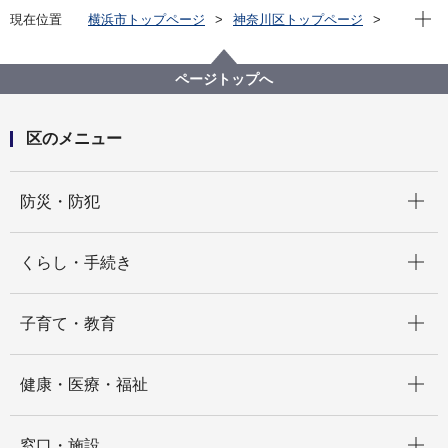
現在位
現在位置
横浜市トップページ
神奈川区トップページ
くらし・手続き
まちづくり・環境
土木事務所
公園
神奈川区内の公園一覧
西寺尾公園（にしてらおこうえん）
ページトップへ
区のメニュー
開く
防災・防犯
開く
くらし・手続き
開く
子育て・教育
開く
健康・医療・福祉
開く
窓口・施設