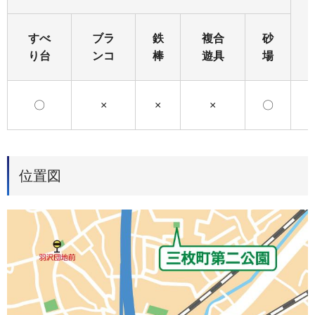
すべ
ブラ
鉄
複合
砂
り台
ンコ
棒
遊具
場
〇
×
×
×
〇
位置図