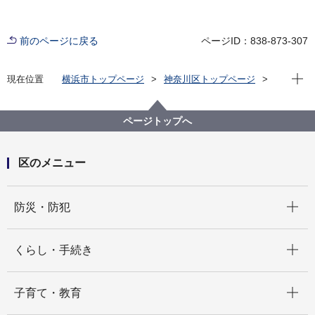
前のページに戻る
ページID：838-873-307
現在位
現在位置
横浜市トップページ
神奈川区トップページ
くらし・手続き
まちづくり・環境
土木事務所
公園
神奈川区内の公園一覧
三枚町第二公園（さんまいちょうだいにこうえん）
ページトップへ
区のメニュー
開く
防災・防犯
開く
くらし・手続き
開く
子育て・教育