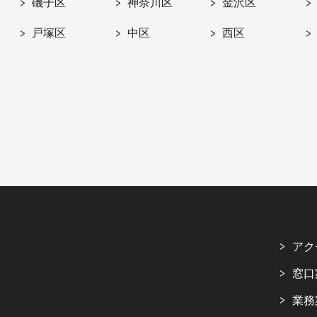
磯子区
神奈川区
金沢区
戸塚区
中区
西区
アク
窓口
業務