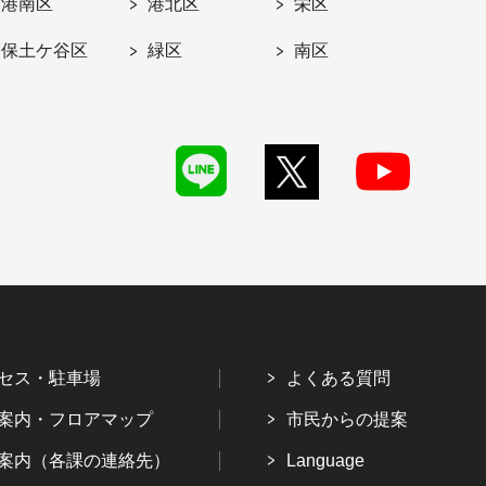
港南区
港北区
栄区
保土ケ谷区
緑区
南区
セス・駐車場
よくある質問
案内・フロアマップ
市民からの提案
案内（各課の連絡先）
Language