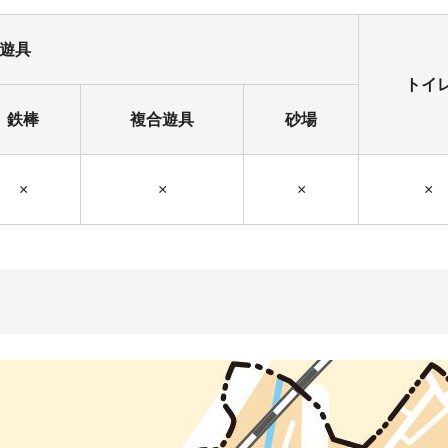
遊具
トイ
鉄棒
複合遊具
砂場
×
×
×
×