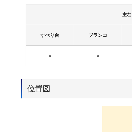
主な
すべり台
ブランコ
×
×
位置図