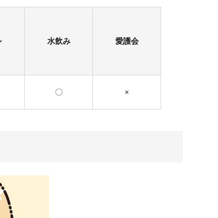
レ
水飲み
愛護会
〇
×